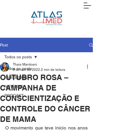
Post
Todos os posts
Thais Mantoani
Todos os posts
6 de out. de 2022
2 min de leitura
OUTUBRO ROSA –
PARCEIROS
CAMPANHA DE
NOTÍCIAS
PODCAST
CONSCIENTIZAÇÃO E
CONTROLE DO CÂNCER
DE MAMA
O movimento que teve início nos anos 