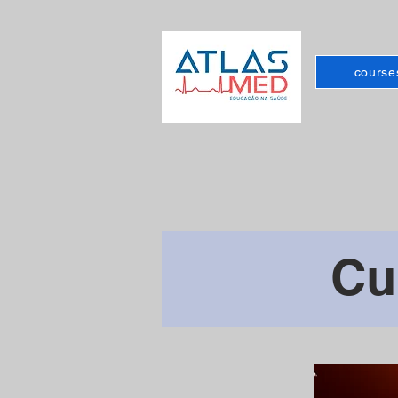
course
Cu