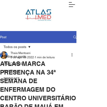
Post
Todos os posts
Thais Mantoani
Todos os posts
3 de ago. de 2022
1 min de leitura
ATLAS MARCA
PARCEIROS
PRESENÇA NA 34ª
NOTÍCIAS
PODCAST
SEMANA DE
ENFERMAGEM DO
CENTRO UNIVERSITÁRIO
BARÃO DE MAUÁ EM