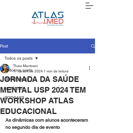
Post
Todos os posts
Thais Mantoani
Todos os posts
17 de set. de 2024
1 min de leitura
JORNADA DA SAÚDE
PARCEIROS
MENTAL USP 2024 TEM
NOTÍCIAS
PODCAST
WORKSHOP ATLAS
EDUCACIONAL
As dinâmicas com alunos aconteceram 
no segundo dia de evento