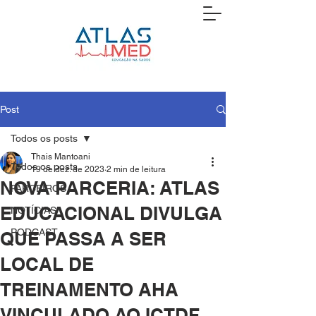
Post
Todos os posts
Thais Mantoani
Todos os posts
19 de dez. de 2023
2 min de leitura
NOVA PARCERIA: ATLAS
PARCEIROS
EDUCACIONAL DIVULGA
NOTÍCIAS
PODCAST
QUE PASSA A SER
LOCAL DE
TREINAMENTO AHA
VINCULADO AO ICTDF