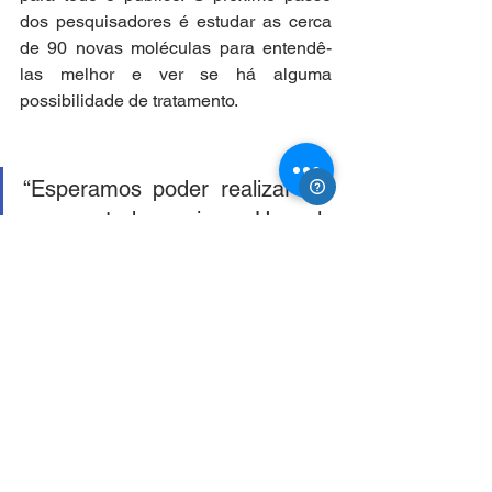
dos pesquisadores é estudar as cerca 
de 90 novas moléculas para entendê-
las melhor e ver se há alguma 
possibilidade de tratamento.
“Esperamos poder realizar um 
novo estudo aqui em Uppsala 
para ver se a ferramenta online 
proporciona o tipo de 
motivação que pretendemos”, 
conclui Sundström.
Fonte: CNN
NOTÍCIAS