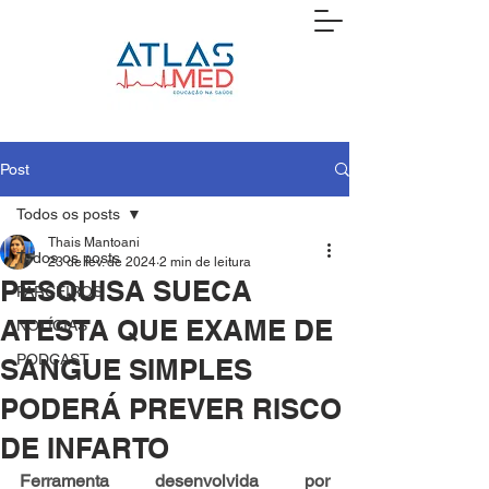
Post
Todos os posts
Thais Mantoani
Todos os posts
23 de fev. de 2024
2 min de leitura
PESQUISA SUECA
PARCEIROS
ATESTA QUE EXAME DE
NOTÍCIAS
PODCAST
SANGUE SIMPLES
PODERÁ PREVER RISCO
DE INFARTO
Ferramenta desenvolvida por 