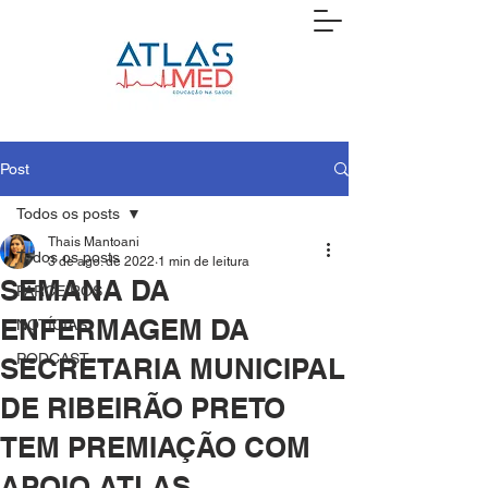
Post
Todos os posts
Thais Mantoani
Todos os posts
3 de ago. de 2022
1 min de leitura
SEMANA DA
PARCEIROS
ENFERMAGEM DA
NOTÍCIAS
PODCAST
SECRETARIA MUNICIPAL
DE RIBEIRÃO PRETO
TEM PREMIAÇÃO COM
APOIO ATLAS