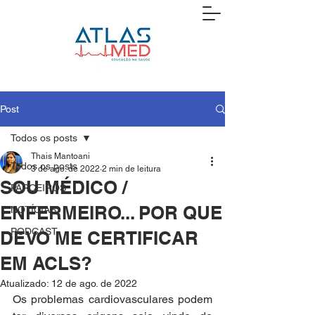
Post
Todos os posts
Thais Mantoani
Todos os posts
3 de ago. de 2022
2 min de leitura
SOU MÉDICO /
PARCEIROS
ENFERMEIRO... POR QUE
NOTÍCIAS
PODCAST
DEVO ME CERTIFICAR
EM ACLS?
Atualizado:
12 de ago. de 2022
Os problemas cardiovasculares podem 