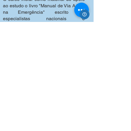
ao estudo o livro "Manual de Via Aérea
na Emergência" escrito por
especialistas nacionais e
internacionais, uma publicação da
Medicina USP com o Hospital das
Clínicas.
O curso conta com equipamentos
modernos de alta qualidade que
contribuem para o aprendizado
Os instrutores Atlas Educacional são
altamente qualificados