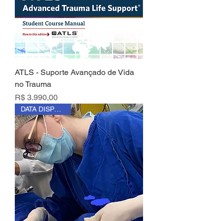
ATLS - Suporte Avançado de Vida
no Trauma
Preço
R$ 3.990,00
DATA DISPONÍVEL