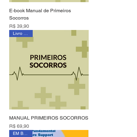
E-book Manual de Primeiros
Socorros
Preço
R$ 39,90
Livro Fisico
MANUAL PRIMEIROS SOCORROS
Preço
R$ 69,90
EM BREVE