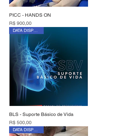
PICC - HANDS ON
Preço
R$ 900,00
DATA DISPONÍVEL
BLS - Suporte Básico de Vida
Preço
R$ 500,00
DATA DISPONÍVEL